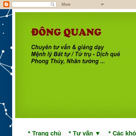
* Trang chủ
* Tư vấn ▼
* Các kh