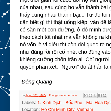
của nhau, sau cùng họ vẫn thành bại
thấy cùng nhau thành bại... Từ đó tôi
cần biết gì thì thật uổng kiếp, vấn đề 
có sẵn một con đường, ở đó mình được
theo cách tốt nhất mà vẫn không ra kh
nó vốn là vi diệu thì còn đòi quẹo rẽ n
như đúng rồi rồi cố nhét cho đúng vào
khiêng cưỡng chốn trần ai. Chỉ người
quyền phán xét. ''Người'' đó ắt hẳn là
-Đông Quang-
on
tháng 3 29, 2025
Không có nhận xét nào:
Labels:
1. Kinh Dịch - Bốc Phệ - Mai Hoa Dịc
Location:
Ho Chi Minh City, Vietnam