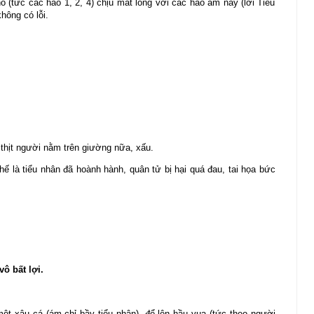
 (tức các hào 1, 2, 4) chịu mất lòng với các hào âm này (lời Tiểu
hông có lỗi.
 thịt người nằm trên giường nữa, xấu.
hế là tiểu nhân đã hoành hành, quân tử bị hại quá đau, tai họa bức
ô bất lợi.
ột xâu cá (ám chỉ bầy tiểu nhân), để lên hầu vua (tức theo người