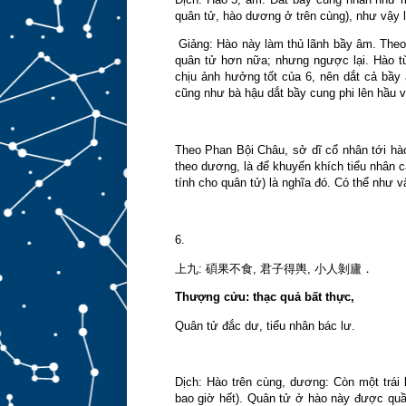
quân tử, hào dương ở trên cùng), như vậy là
Giảng: Hào này làm thủ lãnh bầy âm. Theo
quân tử hơn nữa; nhưng ngược lại. Hào từ
chịu ảnh hưởng tốt của 6, nên dắt cả bầy
cũng như bà hậu dắt bầy cung phi lên hầu vu
Theo Phan Bội Châu, sở dĩ cổ nhân tới hà
theo dương, là để khuyến khích tiểu nhân c
tính cho quân tử) là nghĩa đó. Có thể như vậ
6.
剝廬．
上九
:
碩果不食
,
君子得輿
,
小人
Thượng cửu: thạc quả bất thực,
Quân tử đắc dư, tiểu nhân bác lư.
Dịch: Hào trên cùng, dương: Còn một trái
bao giờ hết). Quân tử ở hào này được quần 