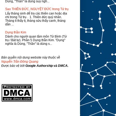
Dùng, "Thần" là dùng suy ngh...
Sao THIÊN ĐỨC, NGUYỆT ĐỨC trong Tứ trụ
Lấy tháng sinh để tra các thiên can hoặc địa
chi trong Tứ trụ . 1. Thiên đức quý nhân.
Tháng tí thấy tị, tháng sửu thấy canh, tháng
dần ...
Dụng thần Kim
Dành cho người quan tâm môn Tử Bình (Tứ
trụ / Bát tự). Phần 5 Dụng thần Kim. "Dụng"
nghĩa là Dùng, "Thần" là dùng s...
Bản quyền nội dung website này thuộc về
Nguyễn Trần Đông Quang
Được bảo vệ bởi
Google Authorship và DMCA.