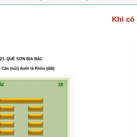
Khi có việc 
23. QUẺ SƠN ĐỊA BÁC
à Cấn (núi) dưới là Khôn (đất)