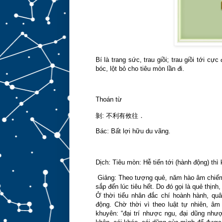
Bí là trang sức, trau giồi; trau giồi tới c
bóc, lột bỏ cho tiêu mòn lần đi.
Thoán từ
剝
:
不利有攸往．
Bác: Bất lợi hữu du vãng.
Dịch: Tiêu mòn: Hễ tiến tới (hành động) thì 
Giảng: Theo tượng quẻ, năm hào âm chiếm 
sắp đến lúc tiêu hết. Do đó gọi là quẻ thịnh
Ở thời tiểu nhân đắc chí hoành hành, qu
động. Chờ thời vì theo luật tự nhiên, âm
khuyên: “đại trí nhược ngu, đại dũng nhượ