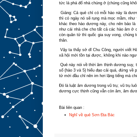
tức lá phá đổ nhà chúng ở (chúng cũng khô
Giảng: Cả quẻ chỉ có mỗi hào này là dương
thì có ngày nó sẽ rụng mà mọc mầm, như v
khác theo hào dương này, cho nên bảo là
như cái nhà che cho tất cả các hào âm ở 
còn quân tử thì quốc gia suy vong, chủng 
thân.
Vậy ta thấy sở dĩ Chu Công, người viết Hào
xã hội mới tồn tại được, không khi nào người
Quẻ này nói về thời âm thịnh dương suy, ti
số (hào 3 và 5) hiểu đạo cải quá, đứng về 
tử mới đầu chỉ nên im hơi lặng tiếng mà chờ 
Đó là luật âm dương trong vũ trụ; vũ trụ l
dương cực thịnh cũng vẫn còn âm, âm dươn
Bài liên quan :
Nghĩ về quẻ Sơn Địa Bác