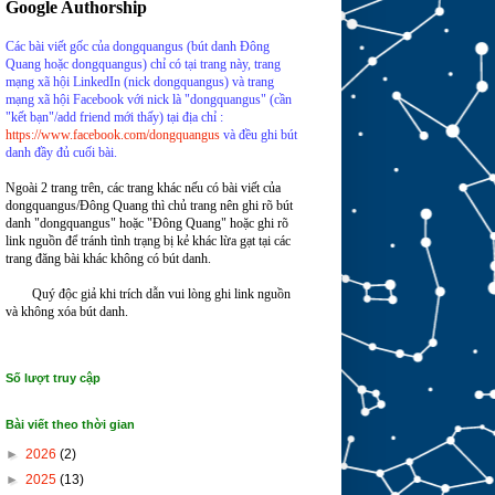
Google Authorship
Các bài viết gốc của dongquangus (bút danh Đông
Quang hoặc dongquangus) chỉ có tại trang này, trang
mạng xã hội LinkedIn (nick dongquangus) và trang
mạng xã hội Facebook với nick là "dongquangus"
(cần
"kết bạn"/add friend mới thấy) tại
địa chỉ
:
https://www.facebook.com/dongquangus
và đều ghi bút
danh đầy đủ cuối bài.
Ngoài 2 trang trên, các trang khác nếu có bài viết của
dongquangus/Đông Quang thì chủ trang nên ghi rõ bút
danh "dongquangus" hoặc "Đông Quang" hoặc ghi rõ
link nguồn để tránh tình trạng bị kẻ khác lừa gạt tại các
trang đăng bài khác không có bút danh.
Quý độc giả khi trích dẫn vui lòng ghi link nguồn
và không xóa bút danh.
Số lượt truy cập
Bài viết theo thời gian
►
2026
(2)
►
2025
(13)