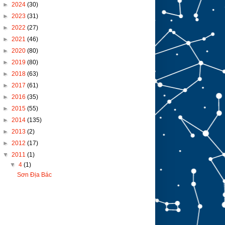
►
2024
(30)
►
2023
(31)
►
2022
(27)
►
2021
(46)
►
2020
(80)
►
2019
(80)
►
2018
(63)
►
2017
(61)
►
2016
(35)
►
2015
(55)
►
2014
(135)
►
2013
(2)
►
2012
(17)
▼
2011
(1)
▼
4
(1)
Sơn Địa Bác