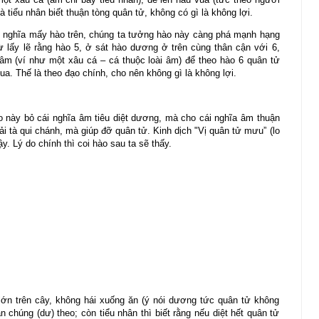
 tiểu nhân biết thuận tòng quân tử, không có gì là không lợi.
 nghĩa mấy hào trên, chúng ta tưởng hào này càng phá mạnh hạng
 lấy lẽ rằng hào 5, ở sát hào dương ở trên cùng thân cận với 6,
 âm (ví như một xâu cá – cá thuộc loài âm) để theo hào 6 quân tử
a. Thế là theo đạo chính, cho nên không gì là không lợi.
o này bỏ cái nghĩa âm tiêu diệt dương, mà cho cái nghĩa âm thuận
ải tà qui chánh, mà giúp đỡ quân tử. Kinh dịch "Vị quân tử mưu” (lo
y. Lý do chính thì coi hào sau ta sẽ thấy.
 lớn trên cây, không hái xuống ăn (ý nói dương tức quân tử không
chúng (dư) theo; còn tiểu nhân thì biết rằng nếu diệt hết quân tử