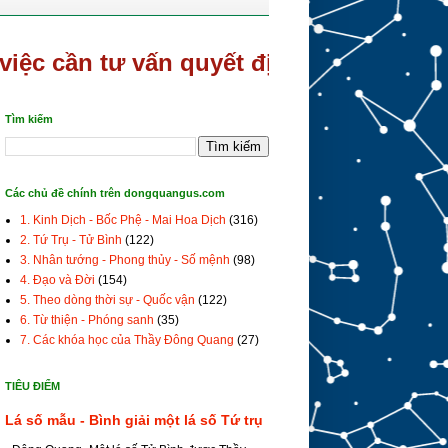
cần tư vấn quyết định gấp hãy gọi/sms
Tìm kiếm
Các chủ đề chính trên dongquangus.com
1. Kinh Dịch - Bốc Phệ - Mai Hoa Dịch
(316)
2. Tứ Trụ - Tử Bình
(122)
3. Nhân tướng - Phong thủy - Số mệnh
(98)
4. Đạo và Đời
(154)
5. Theo dòng thời sự - Quốc vận
(122)
6. Từ thiện - Phóng sanh
(35)
7. Các khóa học của Thầy Đông Quang
(27)
TIÊU ĐIỂM
Lá số mẫu - Bình giải một lá số Tứ trụ