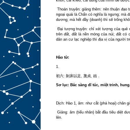
khôn, cái khéo, cái dũng của mình để được 
Thoán truyện: giảng thêm: nên thuận đạo tr
ngoại quái là Chấn có nghĩa là ngưng; mà đạo
dương; mà hết đầy (doanh) thì sẽ trống khô
Đại tượng truyện: chỉ xét tượng của quẻ mà
trên đất, đất là nền móng của núi; đất có
dân an cư lạc nghiệp thì địa vị của người 
Hào từ:
1.
剝床以足
初六
:
,
蔑貞
,
凶．
Sơ lục: Bác sàng dĩ túc, miệt trinh, hung
Dịch: Hào 1, âm: như cắt (phá hoại) chân g
Giảng: âm (tiểu nhân) bắt đầu tiêu diệt d
lên.