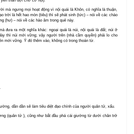
yên thân đợi chờ cơ hội).
ời mà ngưng mọi hoạt động vì nội quái là Khôn, có nghĩa là thuận,
 trời là hết hao mòn (tiêu) thì sẽ phát sinh (tức) – nói về các chào
ng (hư) – nói về các hào âm trong quẻ này.
 đưa ra một nghĩa khác: ngoại quái là núi, nội quái là đất; núi ở
 dày thì núi mới vững; vậy người trên (nhà cầm quyền) phải lo cho
trên mới vững. Ý đó thêm vào, không có trong thoán từ.
.
iường, dần dần sẽ làm tiêu diệt đạo chính của người quân tử, xấu.
ương (quân tử ), cũng như bắt đầu phá cái giường từ dưới chân trở