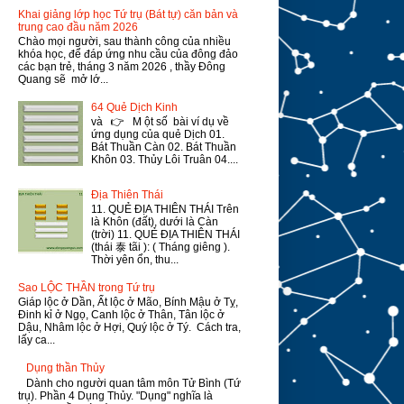
Khai giảng lớp học Tứ trụ (Bát tự) căn bản và
trung cao đầu năm 2026
Chào mọi người, sau thành công của nhiều
khóa học, để đáp ứng nhu cầu của đông đảo
các bạn trẻ, tháng 3 năm 2026 , thầy Đông
Quang sẽ mở lớ...
64 Quẻ Dịch Kinh
và 👉 M ột số bài ví dụ về
ứng dụng của quẻ Dịch 01.
Bát Thuần Càn 02. Bát Thuần
Khôn 03. Thủy Lôi Truân 04....
Địa Thiên Thái
11. QUẺ ĐỊA THIÊN THÁI Trên
là Khôn (đất), dưới là Càn
(trời) 11. QUẺ ĐỊA THIÊN THÁI
(thái 泰 tãi ): ( Tháng giêng ).
Thời yên ổn, thu...
Sao LỘC THẦN trong Tứ trụ
Giáp lộc ở Dần, Ất lộc ở Mão, Bính Mậu ở Tỵ,
Đinh kỉ ở Ngọ, Canh lộc ở Thân, Tân lộc ở
Dậu, Nhâm lộc ở Hợi, Quý lộc ở Tý. Cách tra,
lấy ca...
Dụng thần Thủy
Dành cho người quan tâm môn Tử Bình (Tứ
trụ). Phần 4 Dụng Thủy. "Dụng" nghĩa là