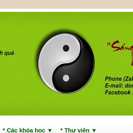
* Các khóa học ▼
* Thư viện ▼