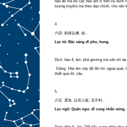
hào đó mà bỏ các hào âm ở trên và dưới nó
tượng truyện) mà theo đạo chính, cho nên k
4.
剝床以膚
六四
:
,
凶．
Lục tứ: Bác sàng dĩ phu, hung.
Dịch: hào 4, âm: phá giường mà xẻo tới da
Giảng: Hào âm này đã lên tới ngoại quái, t
thiết quá rồi; xấu.
5.
六五
:
貫魚
,
以宮人寵
,
无不利．
Lục ngũ: Quán ngư, dĩ cung nhân sủng, v
Dịch: Hào 5, âm: Dắt bầy cung nhân như m