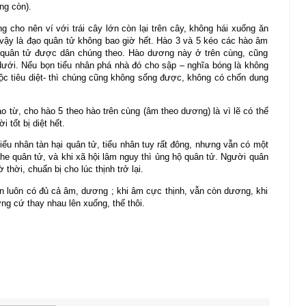
ng còn).
 cho nên ví với trái cây lớn còn lại trên cây, không hái xuống ăn
ậy là đạo quân tử không bao giờ hết. Hào 3 và 5 kéo các hào âm
 quân tử được dân chúng theo. Hào dương này ở trên cùng, cũng
dưới. Nếu bọn tiểu nhân phá nhà đó cho sập – nghĩa bóng là không
tộc tiêu diệt- thì chúng cũng không sống được, không có chốn dung
 từ, cho hào 5 theo hào trên cùng (âm theo dương) là vì lẽ có thế
 tốt bị diệt hết.
ểu nhân tàn hại quân tử, tiểu nhân tuy rất đông, nhưng vẫn có một
phe quân tử, và khi xã hội lâm nguy thì ủng hộ quân tử. Người quân
thời, chuẩn bị cho lúc thịnh trở lại.
uôn luôn có đủ cả âm, dương ; khi âm cực thịnh, vẫn còn dương, khi
g cứ thay nhau lên xuống, thế thôi.