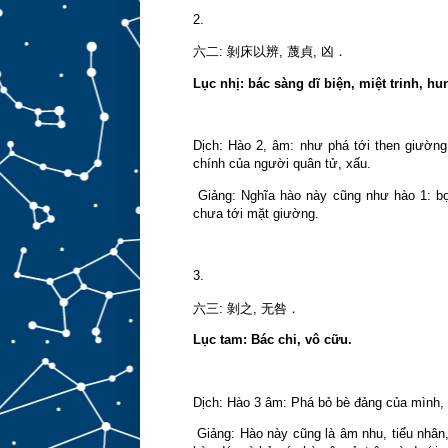
2.
剝床以辨
六二
:
,
蔑貞
,
凶．
Lục nhị: bác sàng dĩ biện, miệt trinh, hu
Dịch: Hào 2, âm: như phá tới then giường
chính của người quân tử, xấu.
Giảng: Nghĩa hào này cũng như hào 1: bọn
chưa tới mặt giường.
3.
剝之
六三
:
,
无咎．
Lục tam: Bác chi, vô cữu.
Dịch: Hào 3 âm: Phá bỏ bè đảng của mình, 
Giảng: Hào này cũng là âm nhu, tiểu nhân