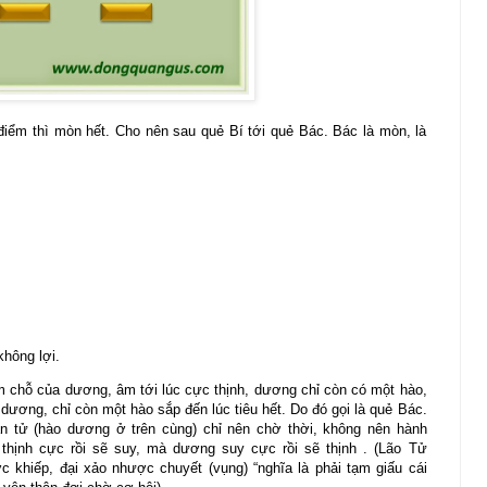
ực điểm thì mòn hết. Cho nên sau quẻ Bí tới quẻ Bác. Bác là mòn, là
không lợi.
chỗ của dương, âm tới lúc cực thịnh, dương chỉ còn có một hào,
, dương, chỉ còn một hào sắp đến lúc tiêu hết. Do đó gọi là quẻ Bác.
ân tử (hào dương ở trên cùng) chỉ nên chờ thời, không nên hành
 thịnh cực rồi sẽ suy, mà dương suy cực rồi sẽ thịnh . (Lão Tử
c khiếp, đại xảo nhược chuyết (vụng) “nghĩa là phải tạm giấu cái