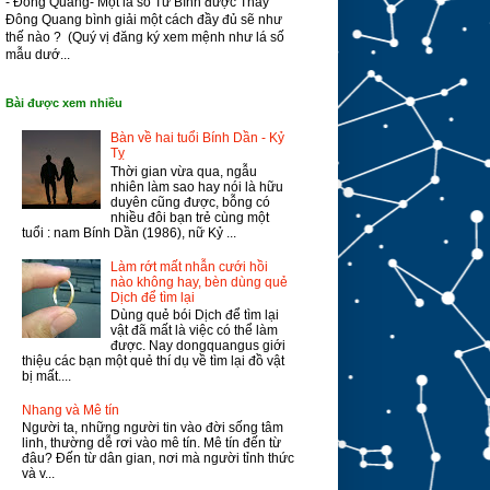
- Đông Quang- Một lá số Tử Bình được Thầy
Đông Quang bình giải một cách đầy đủ sẽ như
thế nào ? (Quý vị đăng ký xem mệnh như lá số
mẫu dướ...
Bài được xem nhiều
Bàn về hai tuổi Bính Dần - Kỷ
Tỵ
Thời gian vừa qua, ngẫu
nhiên làm sao hay nói là hữu
duyên cũng được, bỗng có
nhiều đôi bạn trẻ cùng một
tuổi : nam Bính Dần (1986), nữ Kỷ ...
Làm rớt mất nhẫn cưới hồi
nào không hay, bèn dùng quẻ
Dịch để tìm lại
Dùng quẻ bói Dịch để tìm lại
vật đã mất là việc có thể làm
được. Nay dongquangus giới
thiệu các bạn một quẻ thí dụ về tìm lại đồ vật
bị mất....
Nhang và Mê tín
Người ta, những người tin vào đời sống tâm
linh, thường dễ rơi vào mê tín. Mê tín đến từ
đâu? Đến từ dân gian, nơi mà người tỉnh thức
và v...