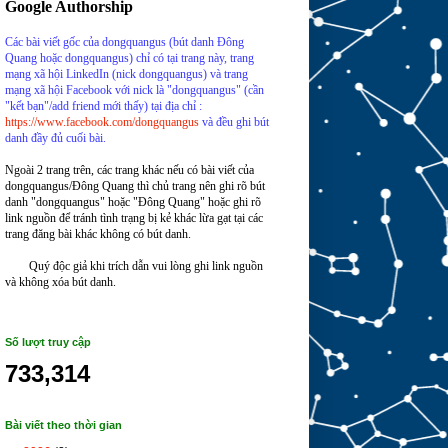
Google Authorship
Các bài viết gốc của dongquangus (bút danh Đông
Quang hoặc dongquangus) chỉ có tại trang này, trang
mạng xã hội LinkedIn (nick dongquangus) và trang
mạng xã hội Facebook với nick là "dongquangus"
(cần
"kết bạn"/add friend mới thấy) tại
địa chỉ
:
https://www.facebook.com/dongquangus
và đều ghi bút
danh đầy đủ cuối bài.
Ngoài 2 trang trên, các trang khác nếu có bài viết của
dongquangus/Đông Quang thì chủ trang nên ghi rõ bút
danh "dongquangus" hoặc "Đông Quang" hoặc ghi rõ
link nguồn để tránh tình trạng bị kẻ khác lừa gạt tại các
trang đăng bài khác không có bút danh.
Quý độc giả khi trích dẫn vui lòng ghi link nguồn
và không xóa bút danh.
Số lượt truy cập
733,314
Bài viết theo thời gian