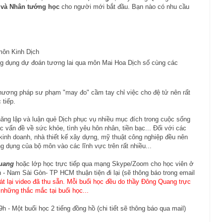
 và Nhân tướng học
cho người mới bắt đầu. Bạn nào có nhu cầu
môn Kinh Dịch
ng dụng dự đoán tương lai qua môn Mai Hoa Dịch số cùng các
phương pháp sư phạm "may đo" cầm tay chỉ việc cho đệ tử nên rất
 tiếp.
ăng lập và luận quẻ Dịch phục vụ nhiều mục đích trong cuộc sống
vấn đề về sức khỏe, tình yêu hôn nhân, tiền bạc... Đối với các
 kinh doanh, nhà thiết kế xây dựng, mỹ thuật công nghiệp đều nên
ng dụng của bộ môn vào các lĩnh vực trên rất nhiều...
uang
hoặc lớp học trực tiếp qua mạng Skype/Zoom cho học viên ở
- Nam Sài Gòn- TP HCM thuận tiện đi lại (sẽ thông báo trong email
át lại video đã thu sẵn. Mỗi buổi học đều do thầy Đông Quang trực
y những thắc mắc tại buổi học...
9h - Một buổi học 2 tiếng đồng hồ
(chi tiết sẽ thông báo qua mail)