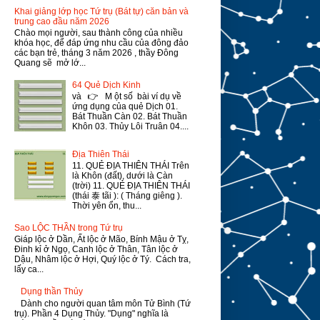
Khai giảng lớp học Tứ trụ (Bát tự) căn bản và
trung cao đầu năm 2026
Chào mọi người, sau thành công của nhiều
khóa học, để đáp ứng nhu cầu của đông đảo
các bạn trẻ, tháng 3 năm 2026 , thầy Đông
Quang sẽ mở lớ...
64 Quẻ Dịch Kinh
và 👉 M ột số bài ví dụ về
ứng dụng của quẻ Dịch 01.
Bát Thuần Càn 02. Bát Thuần
Khôn 03. Thủy Lôi Truân 04....
Địa Thiên Thái
11. QUẺ ĐỊA THIÊN THÁI Trên
là Khôn (đất), dưới là Càn
(trời) 11. QUẺ ĐỊA THIÊN THÁI
(thái 泰 tãi ): ( Tháng giêng ).
Thời yên ổn, thu...
Sao LỘC THẦN trong Tứ trụ
Giáp lộc ở Dần, Ất lộc ở Mão, Bính Mậu ở Tỵ,
Đinh kỉ ở Ngọ, Canh lộc ở Thân, Tân lộc ở
Dậu, Nhâm lộc ở Hợi, Quý lộc ở Tý. Cách tra,
lấy ca...
Dụng thần Thủy
Dành cho người quan tâm môn Tử Bình (Tứ
trụ). Phần 4 Dụng Thủy. "Dụng" nghĩa là