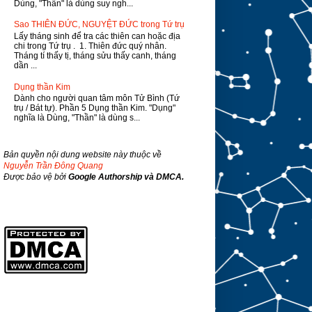
Dùng, "Thần" là dùng suy ngh...
Sao THIÊN ĐỨC, NGUYỆT ĐỨC trong Tứ trụ
Lấy tháng sinh để tra các thiên can hoặc địa
chi trong Tứ trụ . 1. Thiên đức quý nhân.
Tháng tí thấy tị, tháng sửu thấy canh, tháng
dần ...
Dụng thần Kim
Dành cho người quan tâm môn Tử Bình (Tứ
trụ / Bát tự). Phần 5 Dụng thần Kim. "Dụng"
nghĩa là Dùng, "Thần" là dùng s...
Bản quyền nội dung website này thuộc về
Nguyễn Trần Đông Quang
Được bảo vệ bởi
Google Authorship và DMCA.