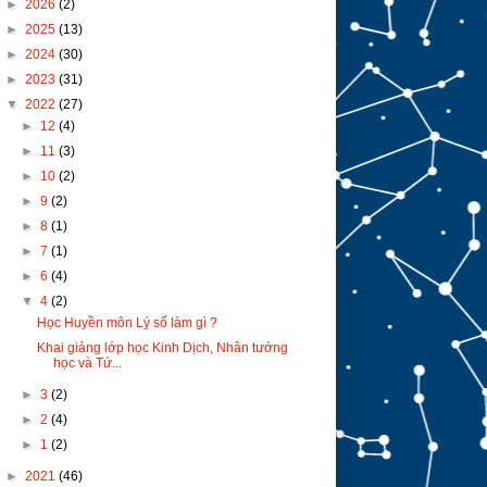
►
2026
(2)
►
2025
(13)
►
2024
(30)
►
2023
(31)
▼
2022
(27)
►
12
(4)
►
11
(3)
►
10
(2)
►
9
(2)
►
8
(1)
►
7
(1)
►
6
(4)
▼
4
(2)
Học Huyền môn Lý số làm gì ?
Khai giảng lớp học Kinh Dịch, Nhân tướng
học và Tứ...
►
3
(2)
►
2
(4)
►
1
(2)
►
2021
(46)