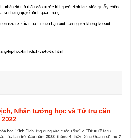
, nhân đó mà thấu đáo trước khi quyết định làm việc gì. Ấy chẳng
ưa ra những quyết định quan trọng.
 môn rực rỡ sắc màu trí tuệ nhận biết con người không kể xiết...
ng-lop-hoc-kinh-dich-va-tu-tru.html
Dịch, Nhân tướng học và Tứ trụ căn
 2022
hóa học "Kinh Dịch ứng dụng vào cuộc sống" & "Tứ trụ/Bát tự
ảo các bạn trẻ,
đầu năm 2022, tháng 4
, thầy Đông Quang sẽ
mở 2