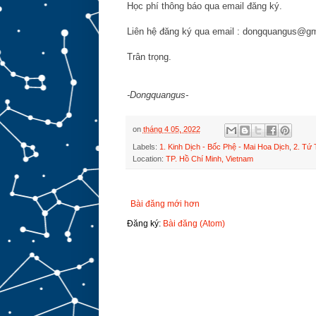
Học phí thông báo qua email đăng ký.
Liên hệ đăng ký qua email : dongquangus@gma
Trân trọng.
-Dongquangus-
on
tháng 4 05, 2022
Labels:
1. Kinh Dịch - Bốc Phệ - Mai Hoa Dịch
,
2. Tứ 
Location:
TP. Hồ Chí Minh, Vietnam
Bài đăng mới hơn
Đăng ký:
Bài đăng (Atom)