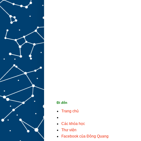
Đi đến
Trang chủ
Các khóa học
Thư viện
Facebook của Đông Quang