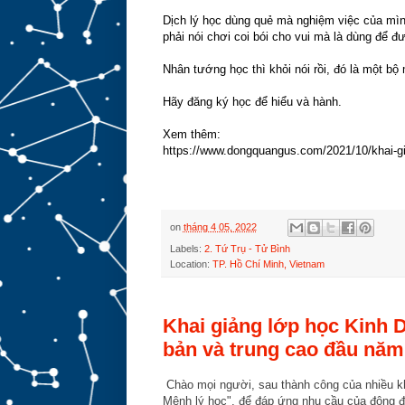
Dịch lý học dùng quẻ mà nghiệm việc của mình
phải nói chơi coi bói cho vui mà là dùng để đ
Nhân tướng học thì khỏi nói rồi, đó là một bộ
Hãy đăng ký học để hiểu và hành.
Xem thêm:
https://www.dongquangus.com/2021/10/khai-gia
on
tháng 4 05, 2022
Labels:
2. Tứ Trụ - Tử Bình
Location:
TP. Hồ Chí Minh, Vietnam
Khai giảng lớp học Kinh 
bản và trung cao đầu năm
Chào mọi người, sau thành công của nhiều k
Mệnh lý học", để đáp ứng nhu cầu của đông đ