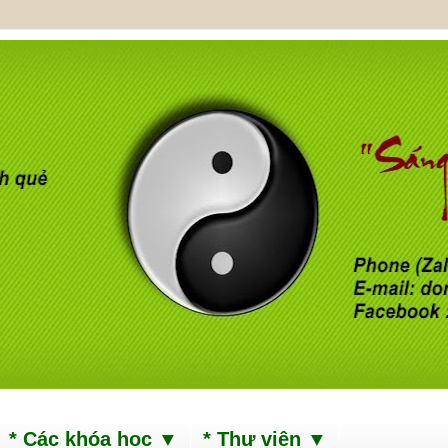
* Các khóa học ▼
* Thư viện ▼