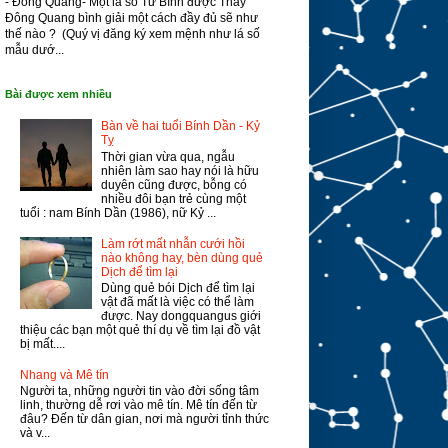
- Đông Quang- Một lá số Tử Bình được Thầy
Đông Quang bình giải một cách đầy đủ sẽ như
thế nào ? (Quý vị đăng ký xem mệnh như lá số
mẫu dướ...
Bài được xem nhiều
Bàn về hai tuổi Bính Dần - Kỷ
Tỵ
Thời gian vừa qua, ngẫu
nhiên làm sao hay nói là hữu
duyên cũng được, bỗng có
nhiều đôi bạn trẻ cùng một
tuổi : nam Bính Dần (1986), nữ Kỷ ...
Làm rớt mất nhẫn cưới hồi
nào không hay, bèn dùng quẻ
Dịch để tìm lại
Dùng quẻ bói Dịch để tìm lại
vật đã mất là việc có thể làm
được. Nay dongquangus giới
thiệu các bạn một quẻ thí dụ về tìm lại đồ vật
bị mất....
Nhang và Mê tín
Người ta, những người tin vào đời sống tâm
linh, thường dễ rơi vào mê tín. Mê tín đến từ
đâu? Đến từ dân gian, nơi mà người tỉnh thức
và v...