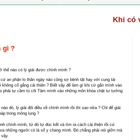
Khi có việc c
 gì ?
dở thế nào có lý giải được chính mình ?
 cứ an phận lo thân ngày nào cũng sợ bệnh tật hay với cung tài
i không cố gắng cải thiện ? Biết vậy để làm gì khi cứ gắn mình vào
o phải tự cầm tù cõi Tâm mình vào những môn khóa chặt tư tưởng
o đó, lý giải đôi điều về chính mình rồi thì sao nữa ? Chỉ để giải
pháp trong mông lung ?
nh chính mình, từ đó tự đúc kết và tìm ra cách cải thiện rồi cứ
xa những người có lá số y chang mình. Đó chẳng phải nói giỡn mà
 vậy.