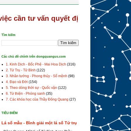
ần tư vấn quyết định gấp hãy gọi/sms/
Tìm kiếm
Các chủ đề chính trên dongquangus.com
1. Kinh Dịch - Bốc Phệ - Mai Hoa Dịch
(316)
2. Tứ Trụ - Tử Bình
(122)
3. Nhân tướng - Phong thủy - Số mệnh
(98)
4. Đạo và Đời
(154)
5. Theo dòng thời sự - Quốc vận
(122)
6. Từ thiện - Phóng sanh
(35)
7. Các khóa học của Thầy Đông Quang
(27)
TIÊU ĐIỂM
Lá số mẫu - Bình giải một lá số Tứ trụ