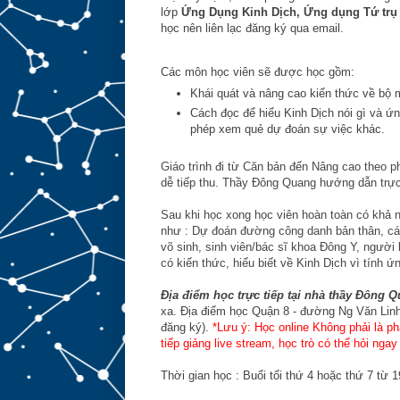
lớp
Ứng Dụng
Kinh Dịch, Ứng dụng Tứ trụ
học nên liên lạc đăng ký qua email.
Các môn học viên sẽ được học gồm:
Khái quát và nâng cao kiến thức về bộ 
Cách đọc để hiểu Kinh Dịch nói gì và ứ
phép xem quẻ dự đoán sự việc khác.
Giáo trình đi từ Căn bản đến Nâng cao theo 
dễ tiếp thu. Thầy Đông Quang hướng dẫn trực
Sau khi học xong học viên hoàn toàn có khả n
như : Dự đoán đường công danh bản thân, các 
võ sinh, sinh viên/bác sĩ khoa Đông Y, người
có kiến thức, hiểu biết về Kinh Dịch vì tính ứ
Địa điểm học trực tiếp tại nhà thầy
Đông Q
xa. Địa điểm học Quận 8 - đường Ng Văn Linh 
đăng ký).
*Lưu ý: Học online Không phải là ph
tiếp giảng live stream, học trò có thể hỏi nga
Thời gian học : Buổi tối thứ 4 hoặc thứ 7 từ 1