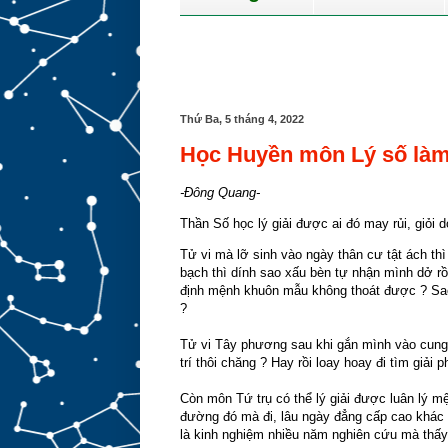
Thứ Ba, 5 tháng 4, 2022
Học Huyền môn Lý số làm
-Đông Quang-
Thần Số học lý giải được ai đó may rủi, giỏi 
Tử vi mà lỡ sinh vào ngày thân cư tật ách thì
bạch thì dính sao xấu bèn tự nhận mình dở rồ
định mệnh khuôn mẫu không thoát được ? Sa
?
Tử vi Tây phương sau khi gắn mình vào cung nà
trí thôi chăng ? Hay rồi loay hoay đi tìm giải 
Còn môn Tứ trụ có thể lý giải được luân lý mệ
đường đó mà đi, lâu ngày đẳng cấp cao khác 
là kinh nghiệm nhiều năm nghiên cứu mà thấy