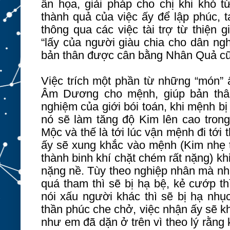
ẩn họa, giải pháp cho chị khi khó t
thành quả của việc ấy để lập phúc, 
thông qua các việc tài trợ từ thiện 
“lấy của người giàu chia cho dân ng
bản thân được cân bằng Nhân Quả 
Việc trích một phần từ những “món” ấ
Âm Dương cho mệnh, giúp bản thâ
nghiệm của giới bói toán, khi mệnh b
nó sẽ làm tăng độ Kim lên cao trong
Mộc và thế là tới lúc vận mệnh đi tới
ấy sẽ xung khắc vào mệnh (Kim nhẹ t
thành binh khí chặt chém rất nặng) kh
nặng nề. Tùy theo nghiệp nhân mà nh
quá tham thì sẽ bị hạ bệ, kẻ cướp th
nói xấu người khác thì sẽ bị hạ nhục
thần phúc che chở, việc nhận ấy sẽ k
như em đã dặn ở trên vì theo lý rằng 