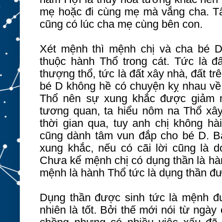
mẹ hoặc đi cùng mẹ mà vắng cha. Tấ
cũng có lúc cha mẹ cùng bên con.
Xét mệnh thì mệnh chị và cha bé D
thuộc hành Thổ trong cát. Tức là 
thượng thổ, tức là đất xây nhà, đất tr
bé D không hề có chuyện kỵ nhau v
Thổ nên sự xung khắc được giảm n
tương quan, ta hiểu nôm na Thổ xây 
thời gian qua, tuy anh chị không h
cũng dành tâm vun đắp cho bé D. B
xung khắc, nếu có cãi lời cũng là d
Chưa kể mệnh chị có dụng thần là hà
mệnh là hành Thổ tức là dụng thần đ
Dụng thần được sinh tức là mệnh đ
nhiên là tốt. Bởi thế mới nói từ ngày