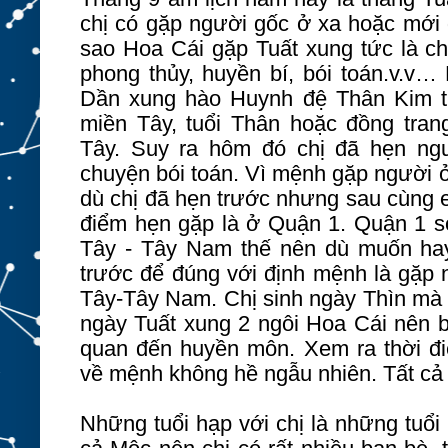
chị có gặp người gốc ở xa hoặc mới q
sao Hoa Cái gặp Tuất xung tức là ch
phong thủy, huyền bí, bói toán.v.v…
Dần xung hào Huynh đệ Thân Kim t
miền Tây, tuổi Thân hoặc đồng tran
Tây. Suy ra hôm đó chị đã hẹn ng
chuyện bói toán. Vì mệnh gặp người 
dù chị đã hẹn trước nhưng sau cùng e
điểm hẹn gặp là ở Quận 1. Quận 1 so
Tây - Tây Nam thế nên dù muốn ha
trước để đúng với định mệnh là gặp
Tây-Tây Nam. Chị sinh ngày Thìn mà 
ngày Tuất xung 2 ngôi Hoa Cái nên bi
quan đến huyền môn. Xem ra thời đ
về mệnh không hề ngẫu nhiên. Tất cả 
Những tuổi hạp với chị là những tuổ