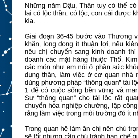
Những năm Dậu, Thân tuy có thể có b
lại có lộc thần, có lộc, con cái được
kia.
Giai đoạn 36-45 bước vào Thương v
khăn, long đong ít thuận lợi, nếu kiên
nếu chị chuyển sang kinh doanh th
doanh các mặt hàng thuộc Thổ, Kim
các món như em nói ở phần sức khỏe.
dụng thần, làm việc ở cơ quan nhà n
dùng phương pháp “thông quan” tài l
1 để có cuộc sống bền vững và mang 
Sự “thông quan” cho tài lộc rất qua
chuyển hóa nghiệp chướng, lập công 
rằng làm việc trong môi trường đó ít n
Trong quan hệ làm ăn chị nên chú trọ
sẽ tốt nhưng cần chú tránh hạn chế qu