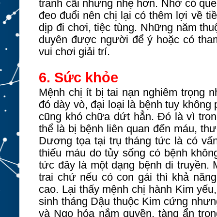
tranh cãi nhưng nhẹ hơn. Nhờ có que
đeo đuổi nên chị lại có thêm lợi về t
dịp đi chơi, tiệc tùng. Những năm th
duyên được người để ý hoặc có tham 
vui chơi giải trí.
6. Sức khỏe
Mệnh chị ít bị tai nạn nghiêm trọng 
đó dày vò, đại loại là bệnh tuy không
cũng khó chữa dứt hẳn. Đó là vì tro
thể là bị bệnh liên quan đến máu, th
Dương tọa tại trụ tháng tức là có vấ
thiếu máu do tủy sống có bệnh không
tức đây là một dạng bệnh di truyền. 
trai chứ nếu có con gái thì khả năng
cao. Lại thấy mệnh chị hành Kim yế
sinh tháng Dậu thuộc Kim cứng nhưng
và Ngọ hỏa nắm quyền, tàng ẩn tro