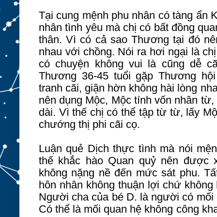
Tại cung mệnh phu nhân có tàng ẩn Ki
nhân tình yêu mà chị có bất đồng qu
thân. Vì có cả sao Thương tại đó nê
nhau với chồng. Nói ra hơi ngại là ch
có chuyện không vui là cũng dễ c
Thương 36-45 tuổi gặp Thương hội
tranh cãi, giận hờn không hài lòng nh
nên dụng Mộc, Mộc tính vốn nhân từ
dài. Vì thế chị có thể tập từ từ, lấy Mộ
chướng thị phi cãi cọ.
Luận quẻ Dịch thực tình mà nói mện
thế khắc hào Quan quỷ nên được 
k
hông nặng nề đến mức sát phu. Tất 
hôn nhân không thuận lợi chứ không h
Người cha của bé D.
là người
có mối 
Có thể là mối quan hệ không công kh