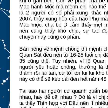
khi ở gần bên. Còn về phần cha bé D
Mão hành Mộc mà mệnh chị hào thế (t
là 2 người có số phải xung khắc 
2007, thủy xung hỏa của hào Phụ mẫ
Mão mộc, cha bé D cảm thấy mệt mỏ
nên cũng thấy khó chịu, sự tác độ
chuyện này cũng có phần.
Bàn riêng về mệnh chồng thì mệnh chị
Quan Sát đều nên từ 16-25 tuổi chị đ
35 cũng thế. Tuy nhiên, vì lộ Quan 
người yêu hoặc chồng, thường là 
thành rồi lại tan, cứ tới tới lui lui k
này có thể sẽ kéo dài đến hết năm 45 
Tại sao hai người cứ quanh quẩn bên
nhau, hay dễ cãi nhau ? Đó là vì chị
ta thấy Thìn hợp với Dậu nên ít nhiề