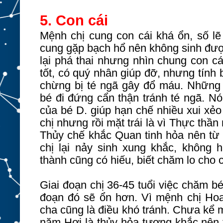
5. Con cái
Mệnh chị cung con cái khá ổn, số lẽ
cung gặp bạch hổ nên không sinh đượ
lại phá thai nhưng nhìn chung con c
tốt, có quý nhân giúp đỡ, nhưng tính 
chừng bị té ngã gây đổ máu. Những
bé đi đứng cẩn thận tránh té ngã. Nó
của bé D. giúp hạn chế nhiều xui xẻo
chị nhưng rồi mặt trái là vì Thực thầ
Thủy chế khắc Quan tinh hỏa nên từ 
chị lại nảy sinh xung khắc, không
thành cũng có hiếu, biết chăm lo cho 
Giai đoạn chị 36-45 tuổi việc chăm b
đoạn đó sẽ ổn hơn. Vì mệnh chị Ho
cha cũng là điều khó tránh. Chưa kể
năm Hợi là thủy hỏa tương khắc nên