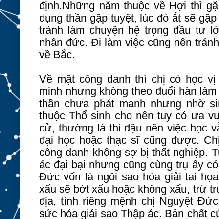
định.Những năm thuộc về Hợi thì gặp
dụng thần gặp tuyệt, lúc đó ắt sẽ gặp
tránh làm chuyện hệ trọng đầu tư lớ
nhân đức. Đi làm việc cũng nên trán
về Bắc.
Về mặt công danh thì chị có học vị 
minh nhưng không theo đuổi hàn lâm h
thần chưa phát mạnh nhưng nhờ si
thuộc Thổ sinh cho nên tuy có ưa vu
cử, thường là thi đậu nên việc học v
đại học hoặc thạc sĩ cũng được. Chị
công danh không sợ bị thất nghiệp. 
ác đại bại nhưng cũng cùng trụ ấy c
Đức vốn là ngôi sao hóa giải tai họa
xấu sẽ bớt xấu hoặc không xấu, trừ 
địa, tính riêng mệnh chị Nguyệt Đứ
sức hóa giải sao Thập ác. Bản chất 