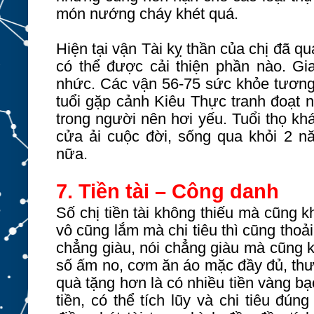
món nướng cháy khét quá.
Hiện tại vận Tài kỵ thần của chị đã 
có thể được cải thiện phần nào. Gi
nhức. Các vận 56-75 sức khỏe tương 
tuổi gặp cảnh Kiêu Thực tranh đoạt 
trong người nên hơi yếu. Tuổi thọ kh
cửa ải cuộc đời, sống qua khỏi 2 n
nữa.
7. Tiền tài – Công danh
Số chị tiền tài không thiếu mà cũng k
vô cũng lắm mà chi tiêu thì cũng thoả
chẳng giàu, nói chẳng giàu mà cũng 
số ấm no, cơm ăn áo mặc đầy đủ, thư
quà tặng hơn là có nhiều tiền vàng b
tiền, có thể tích lũy và chi tiêu đún