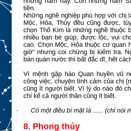
những năm này. Còn những năm Sử
tiền.
Những nghề nghiệp phù hợp với chị l
Mộc, Hỏa, Thủy đều cũng được, tùy
chọn Thổ Kim là những nghề thuộc bấ
nhiều bạn bè giúp, được lộc, vui c
cao. Chọn Mộc, Hỏa thuộc cơ quan hà
giờ” nhưng coi chừng bị kiểm tra. N
bán quán nước thì bất đắc dĩ, hết các
Vì mệnh gặp hào Quan huyền vũ nê
công việc, chuyện tình cảm của chị (
cũng ít người biết. Vì lý do nào đó ch
chí kể cả người thân cũng ít biết.
·
Có một điều bí mật là ...... (chỉ nói
8. Phong thủy