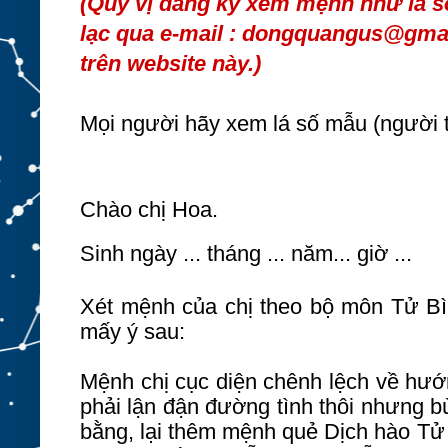
(Quý vị đăng ký xem mệnh như lá số
lạc qua e-mail : dongquangus@gma
trên website này.)
Mọi người hãy xem lá số mẫu (người th
Chào chị Hoa.
Sinh ngày ... tháng ... năm... giờ ...
Xét mệnh của chị theo bộ môn Tử Bìn
mấy ý sau:
Mệnh chị cục diện chênh lệch về hướ
phải lận đận đường tình thôi nhưng b
bằng, lại thêm mệnh quẻ Dịch hào Tử 