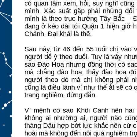
có quan tâm xem, hỏi, suy nghĩ cũng 
mình. Xác suất gặp phải những đối 
mình là theo trục hướng Tây Bắc – Đ
đang ở kéo dài tới Quận 1 hiện giờ 
Chánh. Đại khái là thế.
Sau này, từ 46 đến 55 tuổi chị vào 
người để ý theo đuổi. Tuy là vậy nhưn
sao Đào Hoa nhưng đồng thời có sa
mà chẳng đào hoa, thấy đào hoa đó
người theo đó mà chị không phải 
cũng là điều lành vì như thế ắt sẽ có q
trang nghiêm, đứng đắn.
Vì mệnh có sao Khôi Canh nên hai 
không ai nhường ai, người nào cũn
tháng Dậu hợp bớt lực khắc nên cứ cãi
hoài mà không đến nỗi quá nghiêm tr