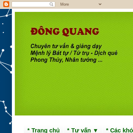
* Trang chủ
* Tư vấn ▼
* Các kh