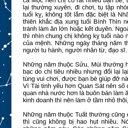
cả Mộc nên chị có rất nhiều bạn bè, 
lại thường xuyên, đi chơi, tụ tập nh
tuổi kỵ, không tốt lắm đặc biệt là N
thiên khắc địa xung tuổi Bính Thìn 
tránh làm ăn lớn hoặc kết duyên. Ngoài
thì nhìn chung chị không kỵ tuổi nào
của mệnh. Những ngày tháng năm thu
người tu hành, người nhân từ, đạo s
Những năm thuộc Sửu, Mùi thường hao 
bạc do chi tiêu nhiều nhưng đổi lại l
tùng vui chơi, được bạn bè giúp đỡ nà
Vì Tài tinh yếu hơn Quan Sát nên số 
quan nhà nước hơn là buôn bán làm ă
kinh doanh thì nên làm ở tầm nhỏ thôi,
Những năm thuộc Tuất thường cũng có
thì cũng không bị hao hụt nhiều. Nói