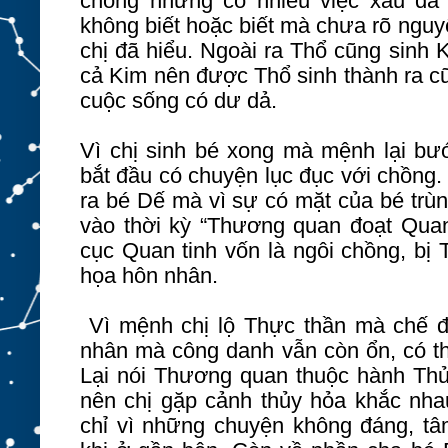
chồng nhưng có nhiều việc xấu đã 
không biết hoặc biết mà chưa rõ nguy
chị đã hiểu. Ngoài ra Thổ cũng sinh
cả Kim nên được Thổ sinh thành ra cũn
cuộc sống có dư dả.
Vì chị sinh bé xong mà mệnh lại b
bắt đầu có chuyện lục đục với chồng. 
ra bé Dế mà vì sự có mặt của bé trùn
vào thời kỳ “Thương quan đoạt Quan,
cục Quan tinh vốn là ngôi chồng, bị 
họa hôn nhân.
Vì mệnh chị lộ Thực thần mà chế đ
nhân mà công danh vẫn còn ổn, có thể
Lại nói Thương quan thuộc hành Th
nên chị gặp cảnh thủy hỏa khắc nhau
chỉ vì những chuyện không đáng, t