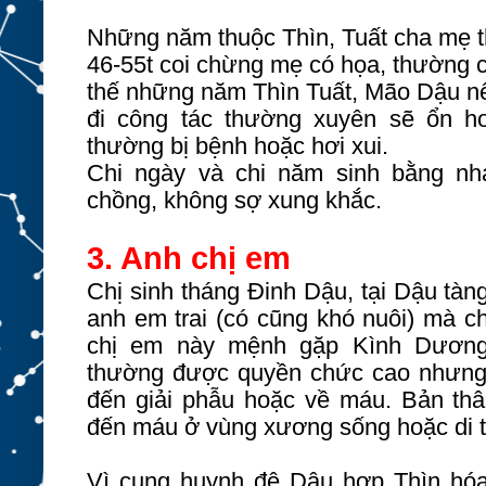
Những năm thuộc Thìn, Tuất cha mẹ t
46-55t coi chừng mẹ có họa, thường c
thế những năm Thìn Tuất, Mão Dậu nê
đi công tác thường xuyên sẽ ổn 
thường bị bệnh hoặc hơi xui.
Chi ngày và chi năm sinh bằng n
chồng, không sợ xung khắc.
3. Anh chị em
Chị sinh tháng Đinh Dậu, tại Dậu tà
anh em trai (có cũng khó nuôi) mà ch
chị em này mệnh gặp Kình Dương
thường được quyền chức cao nhưng 
đến giải phẫu hoặc về máu. Bản thâ
đến máu ở vùng xương sống hoặc di 
Vì cung huynh đệ Dậu hợp Thìn hóa