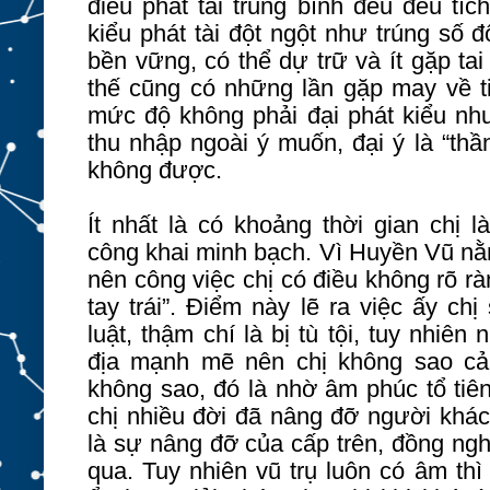
điều phát tài trung bình đều đều tíc
kiểu phát tài đột ngột như trúng số 
bền vững, có thể dự trữ và ít gặp tai 
thế cũng có những lần gặp may về ti
mức độ không phải đại phát kiểu như
thu nhập ngoài ý muốn, đại ý là “thầ
không được.
Ít nhất là có khoảng thời gian chị 
công khai minh bạch. Vì Huyền Vũ nằ
nên công việc chị có điều không rõ rà
tay trái”. Điểm này lẽ ra việc ấy ch
luật, thậm chí là bị tù tội, tuy nhiê
địa mạnh mẽ nên chị không sao cả
không sao, đó là nhờ âm phúc tổ tiê
chị nhiều đời đã nâng đỡ người khá
là sự nâng đỡ của cấp trên, đồng n
qua. Tuy nhiên vũ trụ luôn có âm thì