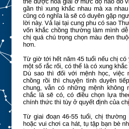
thể được hóa giải ở mức độ nào đó v
gần thì xung khắc nhau mà xa nhau t
cũng có nghĩa là sẽ có duyên gặp ngườ
lời này. Vả lại tại cung phu có sao T
vốn khắc chồng thường làm mình dễ 
chị quá chú trọng chọn màu đen thuộc
hơn.
Từ giờ tới hết năm 45 tuổi nếu chị có ý
một số rắc rối, có thể là có xung khắ
Dù sao thì đối với mệnh học, việc
chồng rồi thì chuyện tình duyên tiế
chung, vẫn có những mệnh không n
chắc là sẽ có, có điều chọn lựa th
chính thức thì tùy ở quyết định của chị
Từ giai đoạn 46-55 tuổi, chị thường 
hoặc vui chơi ca hát, tụ tập bạn bè 