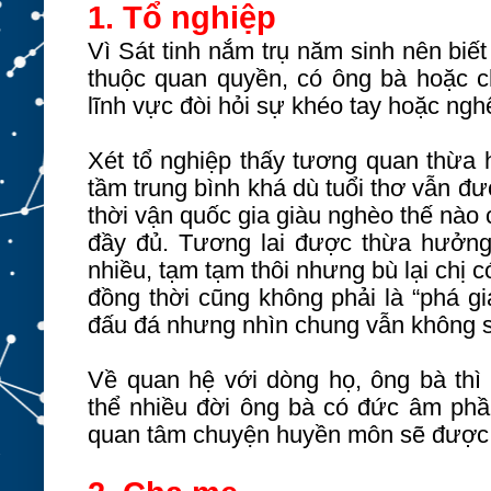
1. Tổ nghiệp
Vì Sát tinh nắm trụ năm sinh nên biết
thuộc quan quyền, có ông bà hoặc 
lĩnh vực đòi hỏi sự khéo tay hoặc nghệ
Xét tổ nghiệp thấy tương quan thừa h
tầm trung bình khá dù tuổi thơ vẫn đ
thời vận quốc gia giàu nghèo thế nào
đầy đủ. Tương lai được thừa hưởng
nhiều, tạm tạm thôi nhưng bù lại chị 
đồng thời cũng không phải là “phá gia
đấu đá nhưng nhìn chung vẫn không 
Về quan hệ với dòng họ, ông bà th
thể nhiều đời ông bà có đức âm phầ
quan tâm chuyện huyền môn sẽ được n