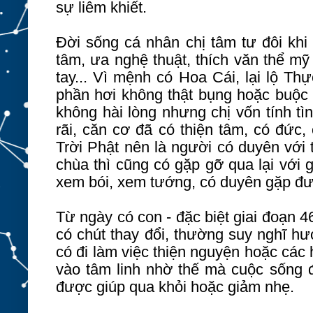
sự liêm khiết.
Đời sống cá nhân chị tâm tư đôi khi 
tâm, ưa nghệ thuật, thích văn thể mỹ
tay... Vì mệnh có Hoa Cái, lại lộ Thự
phần hơi không thật bụng hoặc buộc ph
không hài lòng nhưng chị vốn tính tì
rãi, căn cơ đã có thiện tâm, có đức,
Trời Phật nên là người có duyên với 
chùa thì cũng có gặp gỡ qua lại với g
xem bói, xem tướng, có duyên gặp đượ
Từ ngày có con - đặc biệt giai đoạn 4
có chút thay đổi, thường suy nghĩ hư
có đi làm việc thiện nguyện hoặc các 
vào tâm linh nhờ thế mà cuộc sống đ
được giúp qua khỏi hoặc giảm nhẹ.