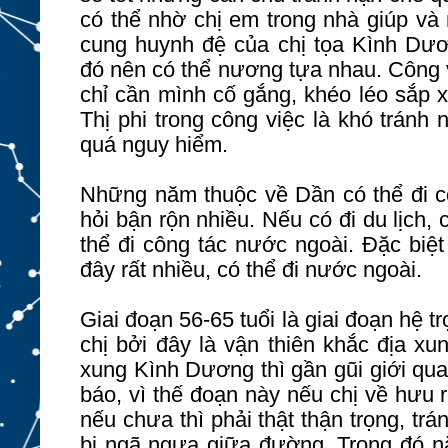
có thể nhờ chị em trong nhà giúp và 
cung huynh đệ của chị tọa Kình Dươ
đó nên có thể nương tựa nhau. Công 
chỉ cần mình cố gắng, khéo léo sắp x
Thị phi trong công việc là khó tránh
quá nguy hiểm.
Những năm thuộc về Dần có thể đi cô
hỏi bận rộn nhiều. Nếu có đi du lịch,
thể đi công tác nước ngoài. Đặc biệt 
đây rất nhiều, có thể đi nước ngoài.
Giai đoạn 56-65 tuổi là giai đoạn hệ 
chị bởi đây là vận thiên khắc địa x
xung Kình Dương thì gần gũi giới qu
báo, vì thế đoạn này nếu chị về hưu r
nếu chưa thì phải thật thận trọng, t
bị ngã ngựa giữa đường. Trong đó nă