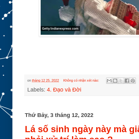
on
tháng 12 25, 2022
Không có nhận xét nào:
Labels:
4. Đạo và Đời
Thứ Bảy, 3 tháng 12, 2022
Lá số sinh ngày này mà giấ