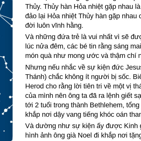
Thủy. 
Thủy hàn Hỏa nhiệt gặp nhau là 
đảo lại Hỏa nhiệt Thủy hàn gặp nhau c
đời luôn vĩnh hằng.
Và những đứa trẻ là vui nhất vì sẽ đư
lúc nửa đêm, các bé tin rằng sáng mai
món quà như mong ước và thậm chí n
Nhưng nếu nhắc về sự kiện đức Jesus 
Thánh) chắc không ít người bị sốc. Biết
Herod cho rằng lời tiên tri về một vị th
của mình nên ông ta đã ra lệnh giết sạ
tới 2 tuổi trong thành Bethlehem, tổng
khắp nơi dậy vang tiếng khóc oán than.
Và dường như sự kiện ấy được Kinh ghi
hình ảnh ông già Noel đi khắp nơi tặn