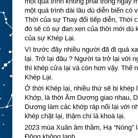
một quá trình không phải trong ngày m
một quá trình dài lâu dù diễn biến có 
Thời của sự Thay đổi tiếp diễn, Thời củ
đó sẽ có sự đan xen của thời mới dù kh
của sự Khép Lại. 
Vì trước đây nhiều người đã đi quá xa,
lại. Trở lại đâu ? Người ta trở lại với 
thì khép cửa lại và còn hơn vậy. Thế nê
Khép Lại.
Ở thời Khép lại, nhiều thứ sẽ bị khép l
Khớp, là thời Âm Dương giao nhau, Dư
Dương làm các khớp ráp nối lại với n
khép chặt lại, thậm chí là khoá lại.
2023 mùa Xuân âm thầm, Hạ “Nóng” l
Đông không lạnh.