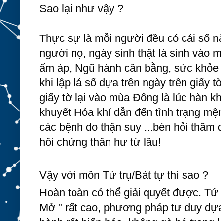
Sao lại như vậy ?
Thực sự là mỗi người đều có cái số nà
người nọ, ngày sinh thật là sinh vào
ấm áp, Ngũ hành cân bằng, sức khỏe tố
khi lập lá số dựa trên ngày trên giấy tờ
giấy tờ lại vào mùa Đông là lúc hàn kh
khuyết Hỏa khí dẫn đến tình trạng mệnh
các bệnh do thận suy ...bèn hỏi thăm q
hội chứng thận hư từ lâu! 
Vậy với môn Tứ trụ/Bát tự thì sao ?
Hoàn toàn có thể giải quyết được. Tứ 
Mở " rất cao, phương pháp tư duy dựa