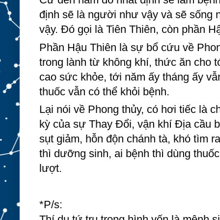
định sẽ là người như vậy và sẽ sống 
vậy. Đó gọi là Tiên Thiên, còn phần H
Phần Hậu Thiên là sự bổ cứu về Phong
trong lành từ không khí, thức ăn cho t
cao sức khỏe, tới năm ấy tháng ấy vẫ
thuốc vẫn có thể khỏi bệnh.
Lại nói về Phong thủy, có hơi tiếc là c
kỳ của sự Thay Đổi, vận khí Địa cầu 
sụt giảm, hỗn độn chánh tà, khó tìm ra
thì dưỡng sinh, ai bệnh thì dùng thuốc
lượt.
*P/s:
Thí dụ tứ trụ trong hình vốn là mệnh