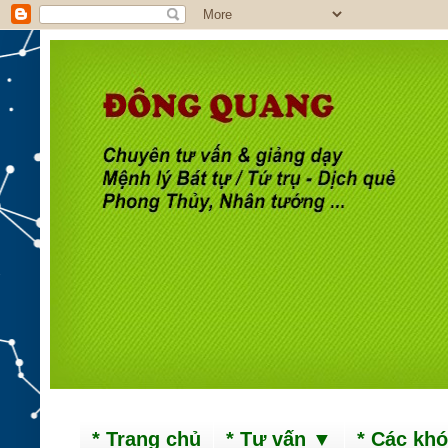
* Trang chủ
* Tư vấn ▼
* Các kh