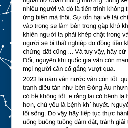
ngoài dự đoán thông thường, đúng sẽ 
nhiều người và đó là tiến trình không 
ứng biến mà thôi. Sự tổn hại về tài ch
vào trong sẽ làm bên trong gặp khó khă
khiến người ta phải khép chặt trong và
người sẽ bị thất nghiệp do đồng tiền 
chứng-đất cũng ... Và tuy vậy, hãy cứ l
Đổi, nguyên khí quốc gia vẫn còn mạn
mọi người cần cố gắng vượt qua.
2023 là năm vận nước vẫn còn tốt, quố
tranh điêu tàn như bên Đông Âu nhưng
có bề không tốt, e rằng lại có bệnh l
hơn, chủ yếu là bệnh khí huyết. Nguy
lối sống. Do vậy hãy tiếp tục thực hàn
uống buông tuồng dâm dật, tránh giải t