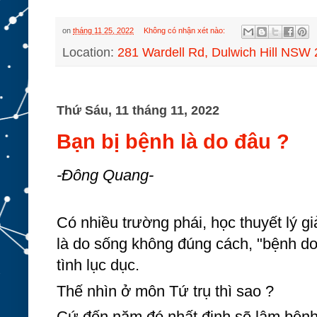
on
tháng 11 25, 2022
Không có nhận xét nào:
Location:
281 Wardell Rd, Dulwich Hill NSW 2
Thứ Sáu, 11 tháng 11, 2022
Bạn bị bệnh là do đâu ?
-Đông Quang-
Có nhiều trường phái, học thuyết lý g
là do sống không đúng cách, "bệnh do l
tình lục dục.
Thế nhìn ở môn Tứ trụ thì sao ?
Cứ 
đến năm đó nhất định sẽ lâm bệnh. 