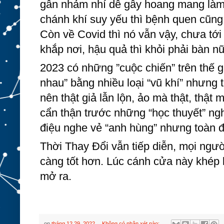
gân nhảm nhí dễ gây hoang mang làm h
chánh khí suy yếu thì bệnh quen cũng 
Còn về Covid thì nó vẫn vậy, chưa tới
khắp nơi, hậu quả thì khỏi phải bàn n
2023 có những ”cuộc chiến” trên thế gi
nhau” bằng nhiều loại “vũ khí” nhưng th
nên thật giả lẫn lộn, ảo mà thật, thậ
cẩn thận trước những “học thuyết” ngh
điệu nghe vẻ “anh hùng” nhưng toàn 
Thời Thay Đổi vẫn tiếp diễn, mọi người
càng tốt hơn. Lúc cánh cửa này khép l
mở ra.
on
tháng 12 29, 2022
Không có nhận xét nào: