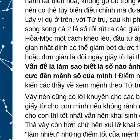
hành rất biến hóa, không gò bó trong 
nên có thể tùy biến điều chỉnh mà đưa
Lấy ví dụ ở trên, với Tứ trụ, sau khi p
song song cả 2 lá số rồi rút ra các gi
Hỏa-Mộc một cách khéo léo, đầu tư áp
gian nhất định có thể giảm bớt được t
Vấn đề là làm sao biết lá số nào ảnh
cực đến mệnh số của mình !
 Điểm n
kiến các thầy về xem mệnh theo Tứ tr
Vậy nên cũng có lời khuyên cho các bậ
giấy tờ cho con mình nếu không rành 
cho con thì tốt nhất vẫn nên khai sinh
Thà vậy còn hơn chứ hên xui lỡ khai s
"làm nhiễu" những điểm tốt của mệnh t