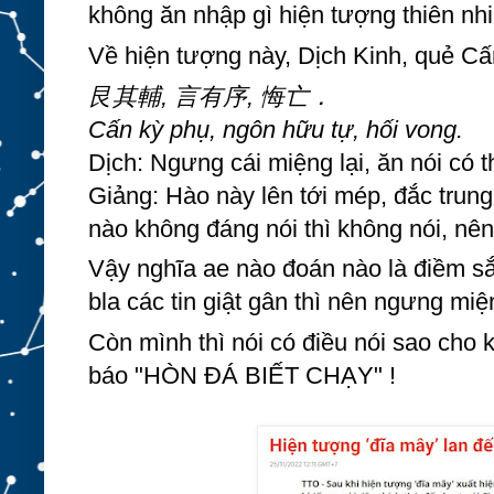
không ăn nhập gì hiện tượng thiên nhi
Về hiện tượng này, Dịch Kinh, quẻ Cấ
艮其輔, 言有序, 悔亡．
Cấn kỳ phụ, ngôn hữu tự, hối vong.
Dịch: Ngưng cái miệng lại, ăn nói có t
Giảng: Hào này lên tới mép, đắc trung, b
nào không đáng nói thì không nói, nên
Vậy nghĩa ae nào đoán nào là điềm sắp 
bla các tin giật gân thì nên ngưng miệ
Còn mình thì nói có điều nói sao cho k
báo "HÒN ĐÁ BIẾT CHẠY" !