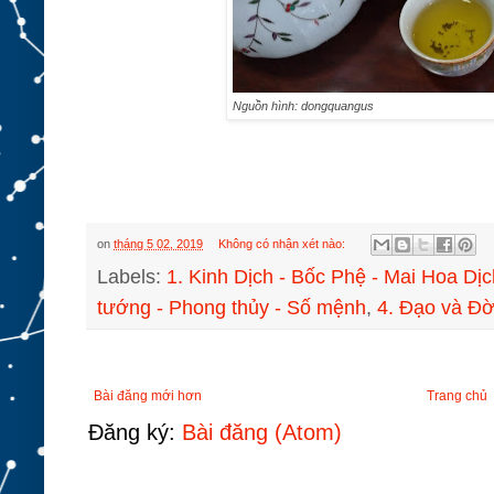
Nguồn hình: dongquangus
on
tháng 5 02, 2019
Không có nhận xét nào:
Labels:
1. Kinh Dịch - Bốc Phệ - Mai Hoa Dịc
tướng - Phong thủy - Số mệnh
,
4. Đạo và Đờ
Bài đăng mới hơn
Trang chủ
Đăng ký:
Bài đăng (Atom)