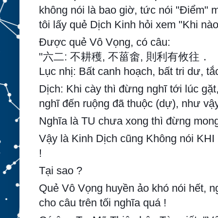
không nói là bao giờ, tức nói "Điểm" m
tôi lấy quẻ Dịch Kinh hỏi xem "Khi nào
Được quẻ Vô Vọng, có câu:
"六二: 不耕穫, 不菑畬, 則利有攸往．
Lục nhị: Bất canh hoạch, bất tri dư, tắ
Dịch: Khi cày thì đừng nghĩ tới lúc gặt,
nghĩ đến ruộng đã thuộc (dự), như vậy m
Nghĩa là TU chưa xong thì đừng mong
Vậy là Kinh Dịch cũng Không nói KHI
!
Tại sao ?
Quẻ Vô Vọng huyền ảo khó nói hết, ng
cho câu trên tối nghĩa quá !