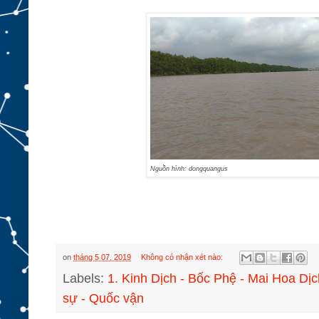
Nguồn hình: dongquangus
on
tháng 5 07, 2019
Không có nhận xét nào:
Labels:
1. Kinh Dịch - Bốc Phệ - Mai Hoa Dịc
sự - Quốc vận