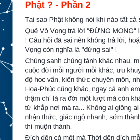
Phật ? - Phần 2
Tại sao Phật không nói khi nào tất cả
Quẻ Vô Vọng trả lời "ĐỪNG MONG" là
! Câu hỏi đã sai nên không trả lời, hoặ
Vọng còn nghĩa là "đừng sai" !
Chúng sanh chủng tánh khác nhau, mệ
cuộc đời mỗi người mỗi khác, ưu khuyế
độ học vấn, kiến thức chuyên môn, nh
Họa-Phúc cũng khác, ngay cả anh em 
thậm chí là ra đời một lượt mà còn kh
từ khắp nơi mà ra... Không ai giống ai
nhận thức, giác ngộ nhanh, sớm thàn
thì muộn thành.
Đích đến có một mà Thời đến đích mỗi