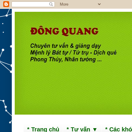
* Trang chủ
* Tư vấn ▼
* Các kh