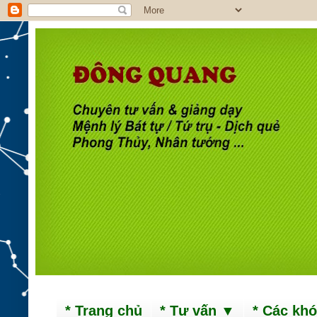
* Trang chủ
* Tư vấn ▼
* Các kh