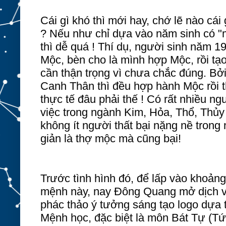
Cái gì khó thì mới hay, chớ
lẽ nào
cái
? Nếu như chỉ dựa vào năm sinh có "m
thì dễ quá ! Thí dụ
, người
sinh năm 1
Mộc, bèn cho là mình hợp Mộc
,
rồi tạ
cần thận trọng vì chưa chắc đúng
. B
ở
Canh Thân thì đều hợp hành Mộc rồi 
thực tế đâu phải thế
! C
ó rất nhiều n
việc trong ngành Kim, Hỏa, Thổ, Thủy
không ít người thất bại nặng nề trong
giản là thợ mộc mà cũng bại!
Trước tình hình đó, để lấp vào khoảng
mệnh này, nay Đông Quang mở dịch v
phác thảo ý tưởng sáng tạo logo dựa
Mệnh học, đặc biệt là môn Bát Tự (Tứ