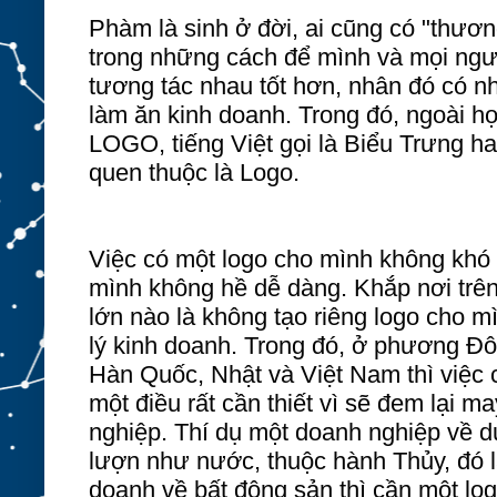
Phàm là sinh ở đời, ai cũng có "thươn
trong những cách đ
ể
mình và mọi ngư
tương tác nhau tốt hơn
,
nhân đó có nhi
làm ăn
kinh doanh. Trong đó
,
ngoài họ
LOGO, tiếng Việt gọi là Biểu Trưng hay 
quen thuộc là Logo.
Việc có một logo cho mình không khó
mình không hề dễ dàng. Khắp nơi trên
lớn nào
là
không tạo riêng logo
cho m
lý kinh doanh. Trong đó
,
ở phương Đông
Hàn Quốc, Nhật và Việt Nam thì việc 
một điều rất cần thiết vì sẽ đem lại
nghiệp. Thí dụ một doanh nghiệp về du
l
ượn như nước, thuộc hành Thủy, đó 
doanh về bất động sản
thì
cần một lo