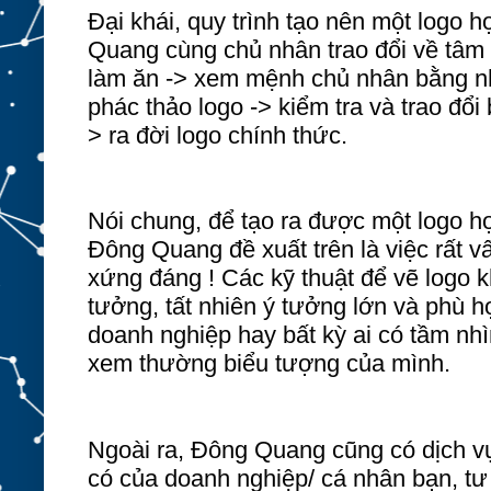
Đại khái
,
quy trình tạo nên một logo h
Quang
cùng chủ nhân trao đổi về tâm
làm ăn -> xem mệnh chủ nhân bằng n
phác thảo logo -> kiểm tra v
à
trao đổi 
> ra đời logo chính thức.
Nói chung
,
để tạo ra được một logo 
Đông Quang đề xuất trên là việc rất v
xứng đáng ! Các kỹ thuật
để
vẽ logo k
tưởng, tất nhiên ý tưởng lớn
và phù h
doanh nghiệp
hay bất kỳ ai
có tầm nh
xem thường biểu tượng của mình.
Ngoài ra
,
Đông Quang cũng có dịch vụ 
có của doanh nghiệp
/ cá nhân
bạn, tư