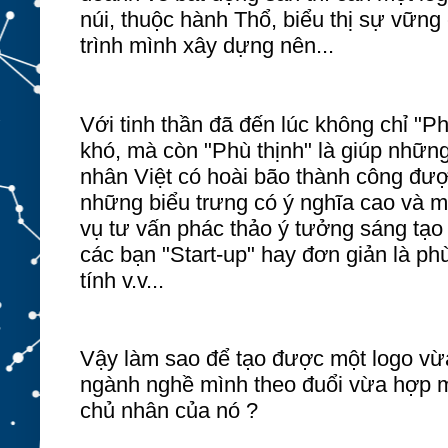
núi, thuộc hành Thổ, biểu thị sự vữn
trình mình xây dựng nên...
Với tinh thần đã đến lúc không chỉ "P
khó
,
mà còn "Phù thịnh" là giúp nhữn
nhân Việt có hoài bão thành công đư
những biểu trưng có ý nghĩa cao và 
vụ tư vấn phác thảo ý tưởng sáng tạo
các bạn "Start-up" hay đơn giản là ph
tính v.v...
Vậy làm sao để tạo được một logo vừ
ngành nghề mình theo đuổi vừa hợp 
chủ nhân
của nó
?