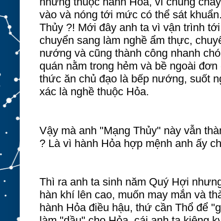
nhưng thuộc hành Hỏa, vì chúng cháy
vào và nóng tới mức có thể sát khuẩn
Thủy ?! Mới đây anh ta vì vận trình t
chuyển sang làm nghề ẩm thực, chuy
nướng và cũng thành công nhanh chó
quán nằm trong hẻm và bề ngoài đơn 
thức ăn chủ đạo là bếp nướng, suốt n
xác là nghề thuộc Hỏa.
Vậy mà anh "Mạng Thủy" này vẫn thàn
? Là vì hành Hỏa hợp mệnh anh ấy ch
Thì ra anh ta sinh năm Quý Hợi nhưn
hàn khí lên cao, muốn may mắn và th
hành Hỏa điều hậu, thứ cần Thổ để "
làm "dầu" cho Hỏa, cái anh ta kiêng 